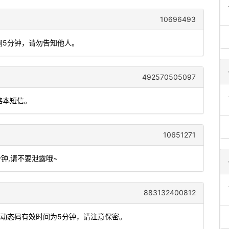
10696493
间5分钟，请勿告知他人。
492570505097
略本短信。
10651271
分钟,请不要泄露哦~
883132400812
，动态码有效时间为5分钟，请注意保密。