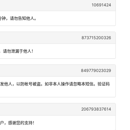
10691424
5分钟，请勿告知他人。
873715200326
效，请勿泄漏于他人！
849779023029
或转发他人，以防帐号被盗。如非本人操作请忽略本短信。验证码
206793837614
用户，感谢您的支持！