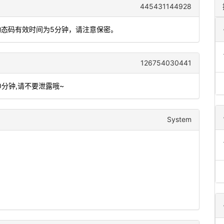
445431144928
动态码有效时间为5分钟，请注意保密。
126754030441
0分钟,请不要泄露哦~
System