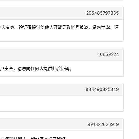
205485797335
5分钟内有效。验证码提供给他人可能导致帐号被盗，请勿泄露，谨
10659224
账户安全，请勿向任何人提供此验证码。
988490825849
991322026919
证码泄漏给其他人，如非本人请勿操作。