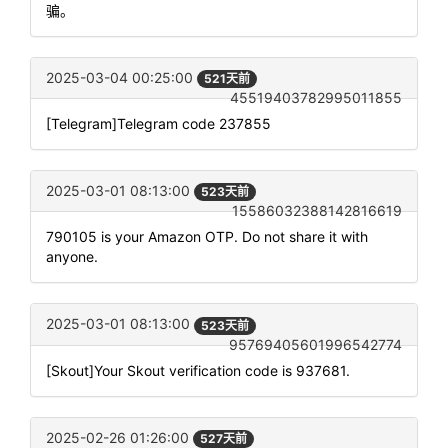
骗。
2025-03-04 00:25:00
521天前
45519403782995011855
[Telegram]Telegram code 237855
2025-03-01 08:13:00
523天前
15586032388142816619
790105 is your Amazon OTP. Do not share it with
anyone.
2025-03-01 08:13:00
523天前
95769405601996542774
[Skout]Your Skout verification code is 937681.
2025-02-26 01:26:00
527天前