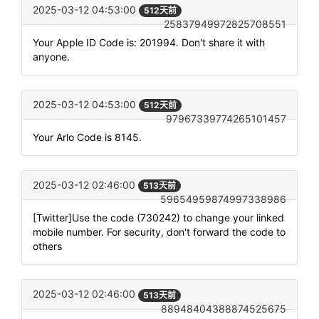
2025-03-12 04:53:00
512天前
25837949972825708551
Your Apple ID Code is: 201994. Don't share it with
anyone.
2025-03-12 04:53:00
512天前
97967339774265101457
Your Arlo Code is 8145.
2025-03-12 02:46:00
513天前
59654959874997338986
[Twitter]Use the code (730242) to change your linked
mobile number. For security, don't forward the code to
others
2025-03-12 02:46:00
513天前
88948404388874525675