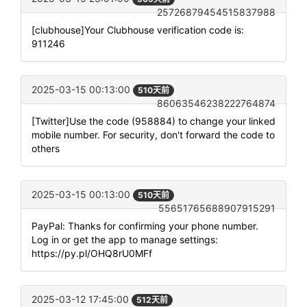
25726879454515837988
[clubhouse]Your Clubhouse verification code is:
911246
2025-03-15 00:13:00
510天前
86063546238222764874
[Twitter]Use the code (958884) to change your linked
mobile number. For security, don't forward the code to
others
2025-03-15 00:13:00
510天前
55651765688907915291
PayPal: Thanks for confirming your phone number.
Log in or get the app to manage settings:
https://py.pl/OHQ8rU0MFf
2025-03-12 17:45:00
512天前