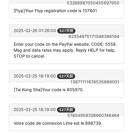
53288987050455697950
[Flyp]Your Flyp registration code is 107801
2025-02-26 01:26:00
527天前
82354975171048386194
Enter your code on the PayPal website. CODE: 5558.
Msg and data rates may apply. Reply HELP for help,
STOP to cancel.
2025-02-25 18:19:00
527天前
13671111674535889001
[Tai Kong Sha]Your code is 805970.
2025-02-25 18:19:00
527天前
57404958328960746464
Votre code de connexion Lime est le 898739.