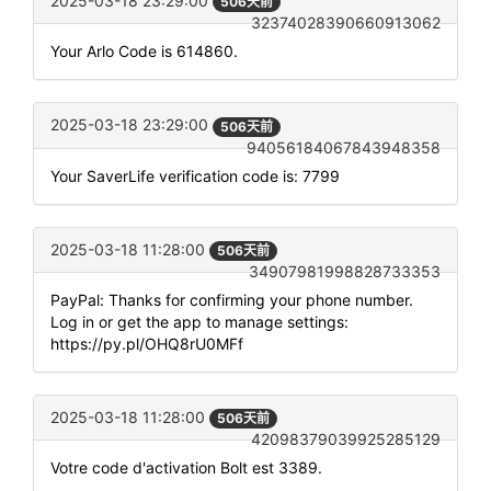
2025-03-18 23:29:00
506天前
32374028390660913062
Your Arlo Code is 614860.
2025-03-18 23:29:00
506天前
94056184067843948358
Your SaverLife verification code is: 7799
2025-03-18 11:28:00
506天前
34907981998828733353
PayPal: Thanks for confirming your phone number.
Log in or get the app to manage settings:
https://py.pl/OHQ8rU0MFf
2025-03-18 11:28:00
506天前
42098379039925285129
Votre code d'activation Bolt est 3389.