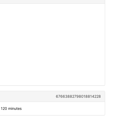
67663882798018814228
r 120 minutes