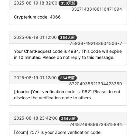
2025-08-19 18:32:00
353天前
33271433188116471094
Crypterium code: 4066
2025-08-19 01:12:00
354天前
75938749218360450677
Your ChartRequest code is 4984. This code will expire
in 10 minutes. Please do not reply to this message.
2025-08-19 01:12:00
354天前
87204935621394423350
[doudou]Your verification code is: 9821 Please do not
disclose the verification code to others.
2025-08-18 23:42:00
354天前
74487499896734315844
[Zoom] 7577 is your Zoom verification code.