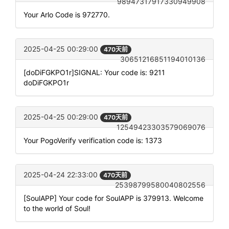
98947317917330949908
Your Arlo Code is 972770.
2025-04-25 00:29:00
470天前
30651216851194010136
[doDiFGKPO1r]SIGNAL: Your code is: 9211
doDiFGKPO1r
2025-04-25 00:29:00
470天前
12549423303579069076
Your PogoVerify verification code is: 1373
2025-04-24 22:33:00
470天前
25398799580040802556
[SoulAPP] Your code for SoulAPP is 379913. Welcome
to the world of Soul!