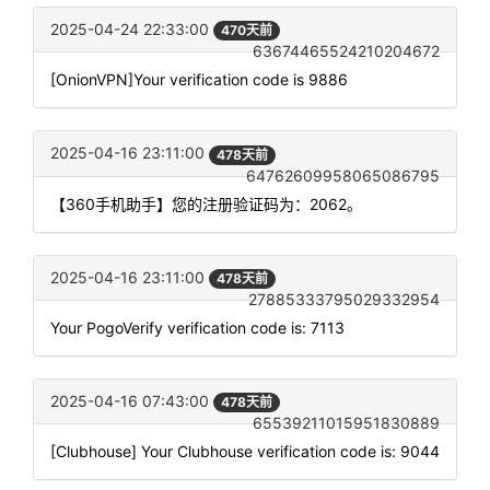
2025-04-24 22:33:00
470天前
63674465524210204672
[OnionVPN]Your verification code is 9886
2025-04-16 23:11:00
478天前
64762609958065086795
【360手机助手】您的注册验证码为：2062。
2025-04-16 23:11:00
478天前
27885333795029332954
Your PogoVerify verification code is: 7113
2025-04-16 07:43:00
478天前
65539211015951830889
[Clubhouse] Your Clubhouse verification code is: 9044