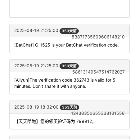
2025-08-19 21:25:00
353天前
83871735609606148210
[BatChat] G-1525 is your BatChat verification code.
2025-08-19 21:25:00
353天前
58613149547514762027
[Aliyun]The verification code 362743 is valid for 5
minutes. Don't share it with anyone.
2025-08-19 18:32:00
353天前
12438350655338131558
【天天酷跑】您的领英验证码为 799912。