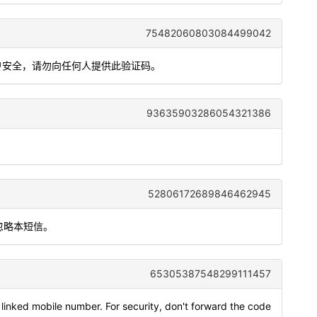
75482060803084499042
账户安全，请勿向任何人提供此验证码。
93635903286054321386
52806172689846462945
忽略本短信。
65305387548299111457
linked mobile number. For security, don't forward the code