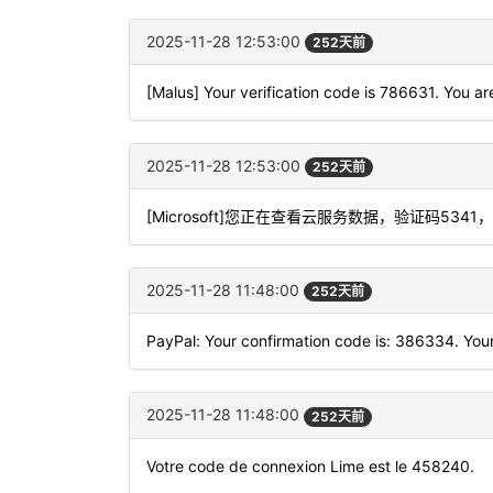
2025-11-28 12:53:00
252天前
[Malus] Your verification code is 786631. You ar
2025-11-28 12:53:00
252天前
[Microsoft]您正在查看云服务数据，验证码5
2025-11-28 11:48:00
252天前
PayPal: Your confirmation code is: 386334. Your
2025-11-28 11:48:00
252天前
Votre code de connexion Lime est le 458240.