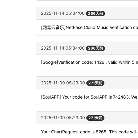
2025-11-14 05:34:00
266天前
[网易云音乐]NetEase Cloud Music Verification code:
2025-11-14 05:34:00
266天前
[Google]Verification code: 1426 , valid within 5 
2025-11-09 05:23:00
271天前
[SoulAPP] Your code for SoulAPP is 742483. Wel
2025-11-09 05:23:00
271天前
Your ChartRequest code is 8265. This code will e