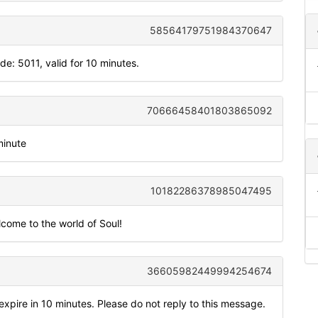
58564179751984370647
 5011, valid for 10 minutes.
70666458401803865092
minute
10182286378985047495
come to the world of Soul!
36605982449994254674
xpire in 10 minutes. Please do not reply to this message.