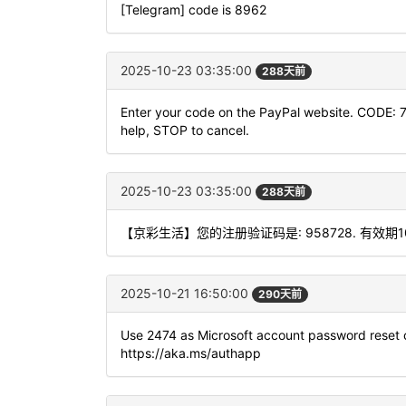
[Telegram] code is 8962
2025-10-23 03:35:00
288天前
Enter your code on the PayPal website. CODE: 
help, STOP to cancel.
2025-10-23 03:35:00
288天前
【京彩生活】您的注册验证码是: 958728. 有效期
2025-10-21 16:50:00
290天前
Use 2474 as Microsoft account password reset 
https://aka.ms/authapp