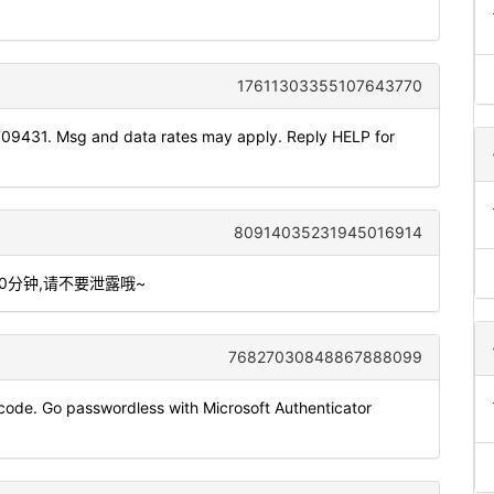
17611303355107643770
709431. Msg and data rates may apply. Reply HELP for
80914035231945016914
10分钟,请不要泄露哦~
76827030848867888099
code. Go passwordless with Microsoft Authenticator