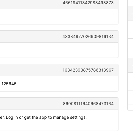
46619411842988498873
43384977026909816134
16842393875786313967
s: 125645
86008111640668473164
r. Log in or get the app to manage settings: