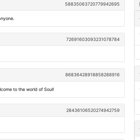
58835063720779942695
anyone.
72691603093231078784
86836428918858288916
come to the world of Soul!
28436106520274942759