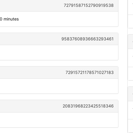
72791587152790919538
20 minutes
95837608936663293461
72915721178571027183
20831968223425518346