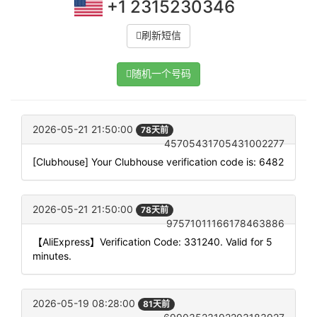
+1 2315230346
刷新短信
随机一个号码
2026-05-21 21:50:00
78天前
45705431705431002277
[Clubhouse] Your Clubhouse verification code is: 6482
2026-05-21 21:50:00
78天前
97571011166178463886
【AliExpress】Verification Code: 331240. Valid for 5
minutes.
2026-05-19 08:28:00
81天前