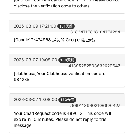
disclose the verification code to others.
2026-03-09 17:21:00
151天前
81834717828104774284
[Google]G-474968 是您的 Google 验证码。
2026-03-07 19:08:00
153天前
41895252508632629647
[clubhouse]Your Clubhouse verification code is:
984285
2026-03-07 19:08:00
153天前
76691189402106990427
Your ChartRequest code is 489012. This code will
expire in 10 minutes. Please do not reply to this
message.