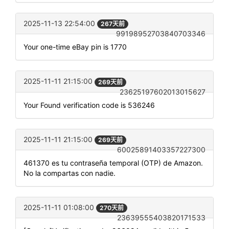
2025-11-13 22:54:00
267天前
99198952703840703346
Your one-time eBay pin is 1770
2025-11-11 21:15:00
269天前
23625197602013015627
Your Found verification code is 536246
2025-11-11 21:15:00
269天前
60025891403357227300
461370 es tu contraseña temporal (OTP) de Amazon.
No la compartas con nadie.
2025-11-11 01:08:00
270天前
23639555403820171533