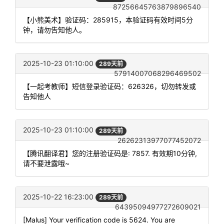
87256645763879896540
【小熊美术】验证码：285915，本验证码有效时间5分
钟，请勿告知他人。
2025-10-23 01:10:00
289天前
57914007068296469502
【一起考教师】短信登录验证码：626326，切勿转发或
告知他人
2025-10-23 01:10:00
289天前
26262313977077452072
【腾讯翻译君】您的注册验证码是: 7857. 有效期10分钟,
请不要泄露哦~
2025-10-22 16:23:00
289天前
64395094977272609021
[Malus] Your verification code is 5624. You are