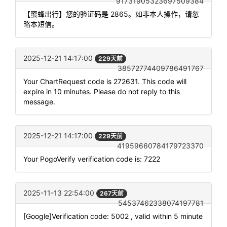
91731905323697509384
【蜜蜂出行】您的验证码是 2865。如非本人操作，请忽
略本短信。
2025-12-21 14:17:00
229天前
38572774409786491767
Your ChartRequest code is 272631. This code will
expire in 10 minutes. Please do not reply to this
message.
2025-12-21 14:17:00
229天前
41959660784179723370
Your PogoVerify verification code is: 7222
2025-11-13 22:54:00
267天前
54537462338074197781
[Google]Verification code: 5002 , valid within 5 minute