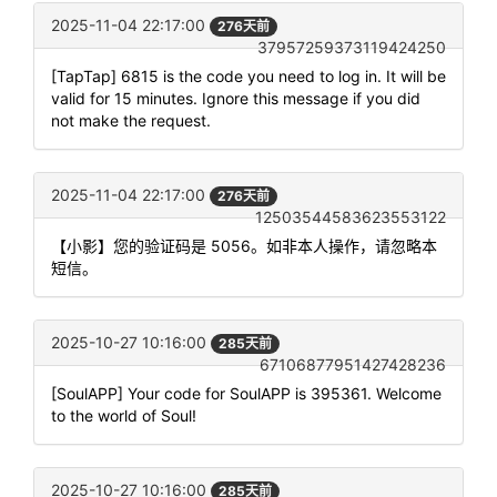
2025-11-04 22:17:00
276天前
37957259373119424250
[TapTap] 6815 is the code you need to log in. It will be
valid for 15 minutes. Ignore this message if you did
not make the request.
2025-11-04 22:17:00
276天前
12503544583623553122
【小影】您的验证码是 5056。如非本人操作，请忽略本
短信。
2025-10-27 10:16:00
285天前
67106877951427428236
[SoulAPP] Your code for SoulAPP is 395361. Welcome
to the world of Soul!
2025-10-27 10:16:00
285天前