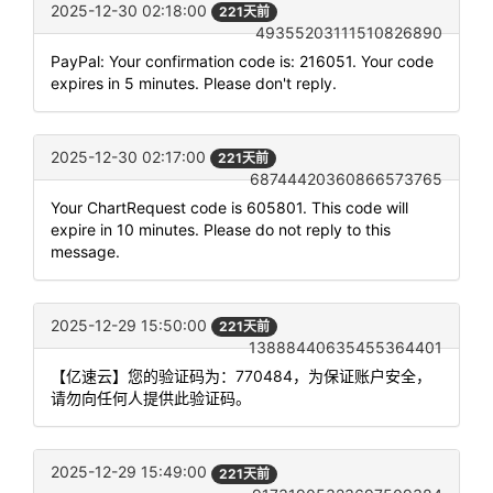
2025-12-30 02:18:00
221天前
49355203111510826890
PayPal: Your confirmation code is: 216051. Your code
expires in 5 minutes. Please don't reply.
2025-12-30 02:17:00
221天前
68744420360866573765
Your ChartRequest code is 605801. This code will
expire in 10 minutes. Please do not reply to this
message.
2025-12-29 15:50:00
221天前
13888440635455364401
【亿速云】您的验证码为：770484，为保证账户安全，
请勿向任何人提供此验证码。
2025-12-29 15:49:00
221天前