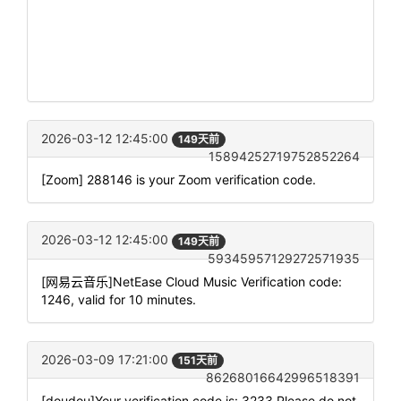
2026-03-12 12:45:00
149天前
15894252719752852264
[Zoom] 288146 is your Zoom verification code.
2026-03-12 12:45:00
149天前
59345957129272571935
[网易云音乐]NetEase Cloud Music Verification code:
1246, valid for 10 minutes.
2026-03-09 17:21:00
151天前
86268016642996518391
[doudou]Your verification code is: 3233 Please do not