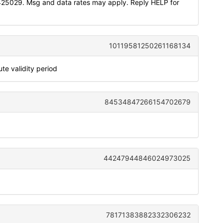
425029. Msg and data rates may apply. Reply HELP for
10119581250261168134
e validity period
84534847266154702679
44247944846024973025
78171383882332306232