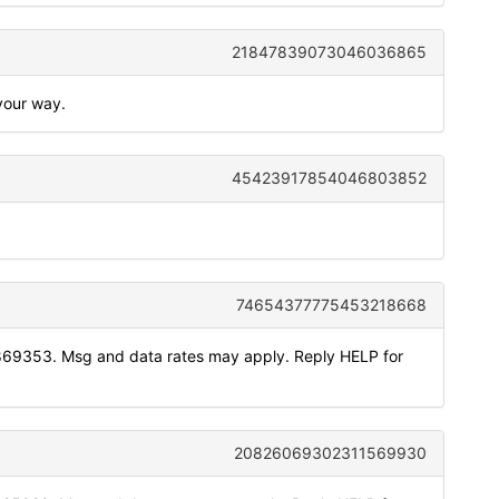
21847839073046036865
 your way.
45423917854046803852
74654377775453218668
869353. Msg and data rates may apply. Reply HELP for
20826069302311569930