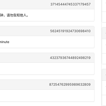
37145444745337179457
分钟，请勿告知他人。
56245191924730698410
 minute
43237936744892498219
87254762995989632809