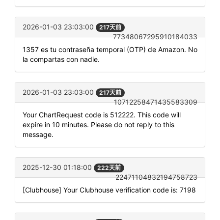
2026-01-03 23:03:00
217天前
77348067295910184033
1357 es tu contraseña temporal (OTP) de Amazon. No
la compartas con nadie.
2026-01-03 23:03:00
217天前
10712258471435583309
Your ChartRequest code is 512222. This code will
expire in 10 minutes. Please do not reply to this
message.
2025-12-30 01:18:00
222天前
22471104832194758723
[Clubhouse] Your Clubhouse verification code is: 7198