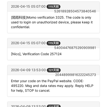
2026-04-15 05:07:00
115天前
52618928504573840546
[陌陌科技]Momo verification 3325. The code is only
used to login on unauthorized device, please keep it
confidential.
2026-04-15 05:07:00
115天前
54004476875290909981
[Nico], Verification Code 257124
2026-04-09 13:53:00
121天前
20448999816222245273
Enter your code on the PayPal website. CODE:
495220. Msg and data rates may apply. Reply HELP
for help, STOP to cancel.
2026-04-09 13:53:00
121天前