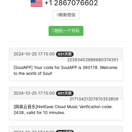
+1 2867076602
刷新短信
随机一个号码
2024-10-25 17:15:00
651天前
22393453986680374351
[SoulAPP] Your code for SoulAPP is 360178. Welcome
to the world of Soul!
2024-10-25 17:15:00
651天前
21713421207610352809
[网易云音乐]NetEase Cloud Music Verification code:
2438, valid for 10 minutes.