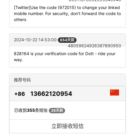
[Twitter]Use the code (972015) to change your linked
mobile number. For security, don't forward the code to
others
2024-10-22 14:53:00
654天前
48059624926387890950
828164 is your verification code for Dott - ride your
way.
推荐号码
13662120954
+86
已收到
355
条短信
39天前
立即接收短信