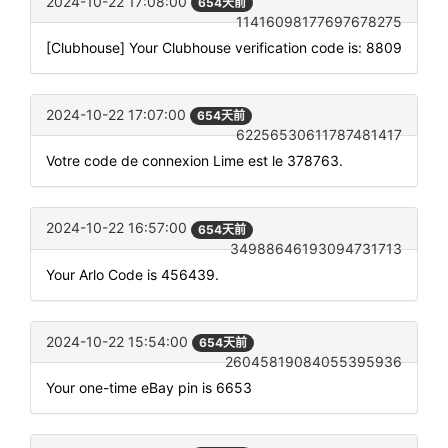
2024-10-22 17:08:00
654天前
11416098177697678275
[Clubhouse] Your Clubhouse verification code is: 8809
2024-10-22 17:07:00
654天前
62256530611787481417
Votre code de connexion Lime est le 378763.
2024-10-22 16:57:00
654天前
34988646193094731713
Your Arlo Code is 456439.
2024-10-22 15:54:00
654天前
26045819084055395936
Your one-time eBay pin is 6653