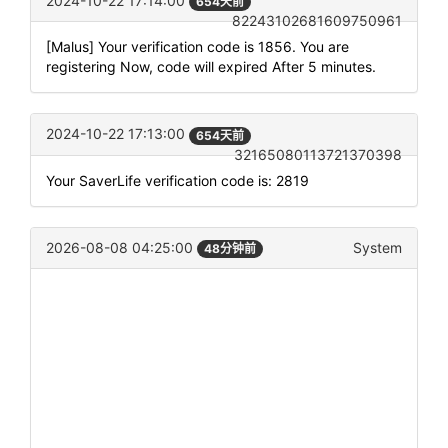
2024-10-22 17:14:00
654天前
82243102681609750961
[Malus] Your verification code is 1856. You are
registering Now, code will expired After 5 minutes.
2024-10-22 17:13:00
654天前
32165080113721370398
Your SaverLife verification code is: 2819
2026-08-08 04:25:00
System
48分钟前