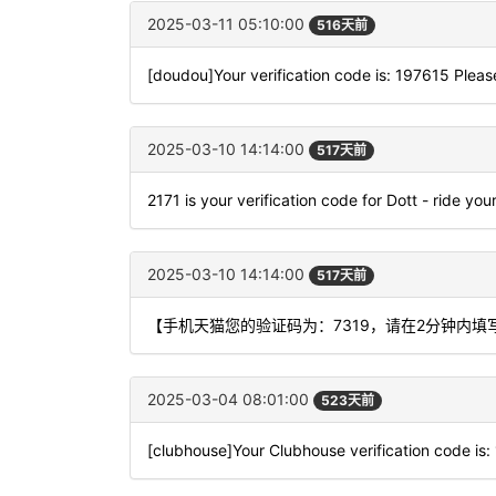
2025-03-11 05:10:00
516天前
[doudou]Your verification code is: 197615 Please
2025-03-10 14:14:00
517天前
2171 is your verification code for Dott - ride you
2025-03-10 14:14:00
517天前
【手机天猫您的验证码为：7319，请在2分钟内
2025-03-04 08:01:00
523天前
[clubhouse]Your Clubhouse verification code is