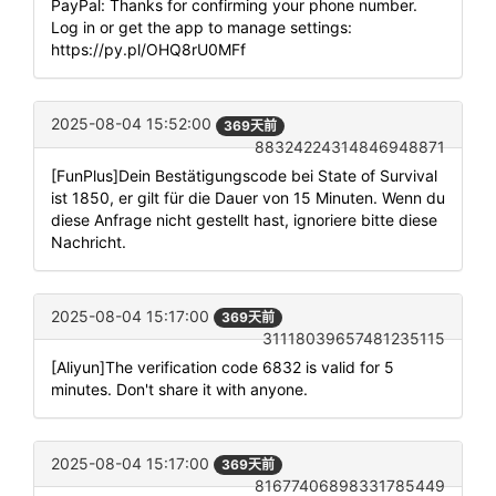
PayPal: Thanks for confirming your phone number.
Log in or get the app to manage settings:
https://py.pl/OHQ8rU0MFf
2025-08-04 15:52:00
369天前
88324224314846948871
[FunPlus]Dein Bestätigungscode bei State of Survival
ist 1850, er gilt für die Dauer von 15 Minuten. Wenn du
diese Anfrage nicht gestellt hast, ignoriere bitte diese
Nachricht.
2025-08-04 15:17:00
369天前
31118039657481235115
[Aliyun]The verification code 6832 is valid for 5
minutes. Don't share it with anyone.
2025-08-04 15:17:00
369天前
81677406898331785449