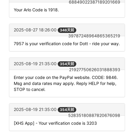
68849022387189201669
Your Arlo Code is 1918.
2025-08-27 18:26:00
346天前
39787248964865365219
7957 is your verification code for Dott - ride your way.
2025-08-19 21:35:00
354天前
21927750626031888393
Enter your code on the PayPal website. CODE: 9846.
Msg and data rates may apply. Reply HELP for help,
STOP to cancel.
2025-08-19 21:35:00
354天前
52835180887820676098
[XHS App] - Your verification code is 3203