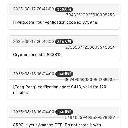
2025-08-17 20:42:00
356天前
70432519927610908258
[Twilio.com]Your verification code is: 375948
2025-08-17 20:42:00
356天前
27265677230603546024
Crypterium code: 838812
2025-08-13 16:04:00
360天前
66749630633083238235
[Pong Pong] Verification code: 9413, valid for 120
minutes
2025-08-13 16:04:00
360天前
51946259409529579087
8590 is your Amazon OTP. Do not share it with