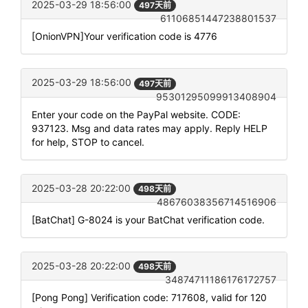
2025-03-29 18:56:00
497天前
61106851447238801537
[OnionVPN]Your verification code is 4776
2025-03-29 18:56:00
497天前
95301295099913408904
Enter your code on the PayPal website. CODE:
937123. Msg and data rates may apply. Reply HELP
for help, STOP to cancel.
2025-03-28 20:22:00
498天前
48676038356714516906
[BatChat] G-8024 is your BatChat verification code.
2025-03-28 20:22:00
498天前
34874711186176172757
[Pong Pong] Verification code: 717608, valid for 120