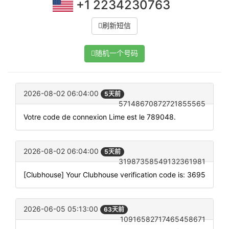
+1 2234230763
刷新短信
随机一个号码
2026-08-02 06:04:00
5天前
57148670872721855565
Votre code de connexion Lime est le 789048.
2026-08-02 06:04:00
5天前
31987358549132361981
[Clubhouse] Your Clubhouse verification code is: 3695
2026-06-05 05:13:00
63天前
10916582717465458671