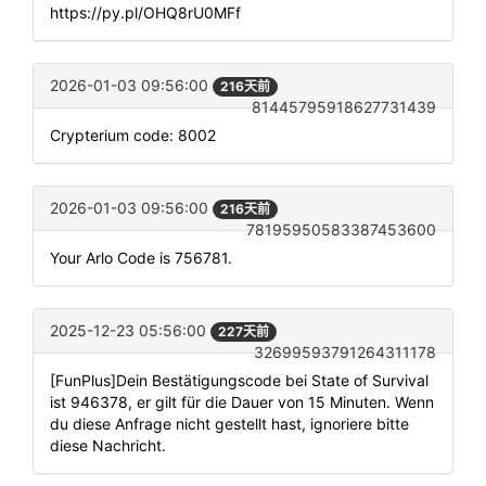
https://py.pl/OHQ8rU0MFf
2026-01-03 09:56:00
216天前
81445795918627731439
Crypterium code: 8002
2026-01-03 09:56:00
216天前
78195950583387453600
Your Arlo Code is 756781.
2025-12-23 05:56:00
227天前
32699593791264311178
[FunPlus]Dein Bestätigungscode bei State of Survival
ist 946378, er gilt für die Dauer von 15 Minuten. Wenn
du diese Anfrage nicht gestellt hast, ignoriere bitte
diese Nachricht.