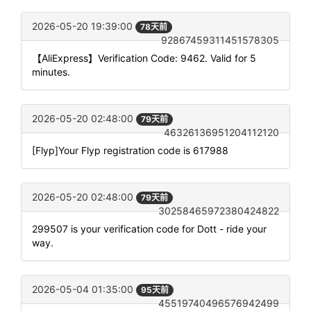
2026-05-20 19:39:00
78天前
92867459311451578305
【AliExpress】Verification Code: 9462. Valid for 5
minutes.
2026-05-20 02:48:00
79天前
46326136951204112120
[Flyp]Your Flyp registration code is 617988
2026-05-20 02:48:00
79天前
30258465972380424822
299507 is your verification code for Dott - ride your
way.
2026-05-04 01:35:00
95天前
45519740496576942499