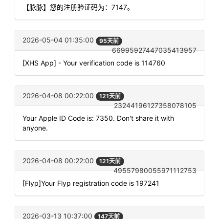
【脉脉】您的注册验证码为：7147。
2026-05-04 01:35:00
95天前
66995927447035413957
[XHS App] - Your verification code is 114760
2026-04-08 00:22:00
121天前
23244196127358078105
Your Apple ID Code is: 7350. Don't share it with
anyone.
2026-04-08 00:22:00
121天前
49557980055971112753
[Flyp]Your Flyp registration code is 197241
2026-03-13 10:37:00
147天前