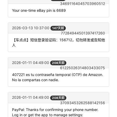
34691164045703960512
Your one-time eBay pin is 6689
2026-03-13 10:37:00
147天前
77284944501397417260
【车点点】短信登录验证码：156712，切勿转发或告知他
人
2026-01-11 04:49:00
208天前
61225026314803433075
407221 es tu contraseña temporal (OTP) de Amazon.
No la compartas con nadie.
2026-01-11 04:49:00
208天前
37093453262588142156
PayPal: Thanks for confirming your phone number.
Log in or get the app to manage settings: