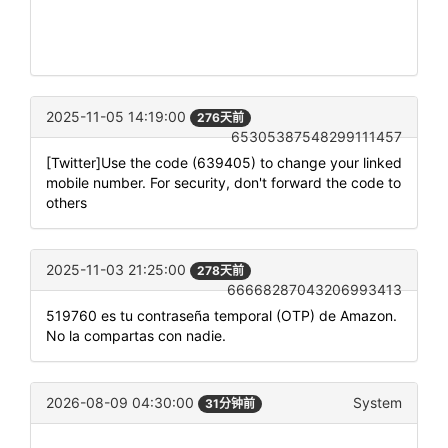
2025-11-05 14:19:00
276天前
65305387548299111457
[Twitter]Use the code (639405) to change your linked
mobile number. For security, don't forward the code to
others
2025-11-03 21:25:00
278天前
66668287043206993413
519760 es tu contraseña temporal (OTP) de Amazon.
No la compartas con nadie.
2026-08-09 04:30:00
System
31分钟前