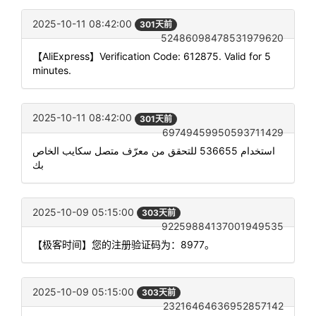
2025-10-11 08:42:00
301天前
52486098478531979620
【AliExpress】Verification Code: 612875. Valid for 5
minutes.
2025-10-11 08:42:00
301天前
69749459950593711429
استخدام 536655 للتحقق من معرّف متصل سكايب الخاص
بك
2025-10-09 05:15:00
303天前
92259884137001949535
【极客时间】您的注册验证码为：8977。
2025-10-09 05:15:00
303天前
23216464636952857142