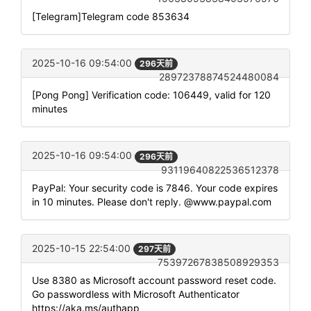
[Telegram]Telegram code 853634
2025-10-16 09:54:00
296天前
28972378874524480084
[Pong Pong] Verification code: 106449, valid for 120
minutes
2025-10-16 09:54:00
296天前
93119640822536512378
PayPal: Your security code is 7846. Your code expires
in 10 minutes. Please don't reply. @www.paypal.com
2025-10-15 22:54:00
297天前
75397267838508929353
Use 8380 as Microsoft account password reset code.
Go passwordless with Microsoft Authenticator
https://aka.ms/authapp