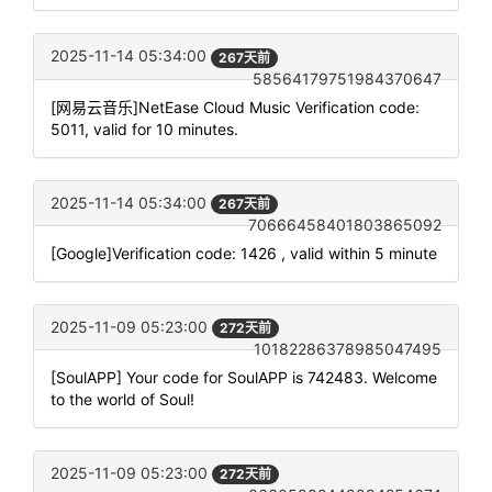
2025-11-14 05:34:00
267天前
58564179751984370647
[网易云音乐]NetEase Cloud Music Verification code:
5011, valid for 10 minutes.
2025-11-14 05:34:00
267天前
70666458401803865092
[Google]Verification code: 1426 , valid within 5 minute
2025-11-09 05:23:00
272天前
10182286378985047495
[SoulAPP] Your code for SoulAPP is 742483. Welcome
to the world of Soul!
2025-11-09 05:23:00
272天前