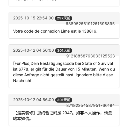
2025-10-15 22:54:00
297天前
63805266191261598895
Votre code de connexion Lime est le 138816.
2025-10-12 04:56:00
301天前
91218858763033125523
[FunPlus]Dein Bestätigungscode bei State of Survival
ist 6778, er gilt für die Dauer von 15 Minuten. Wenn du
diese Anfrage nicht gestellt hast, ignoriere bitte diese
Nachricht.
2025-10-12 04:56:00
301天前
87182354537951760194
【最美装修】您的验证码是 2947。如非本人操作，请忽
略本短信。