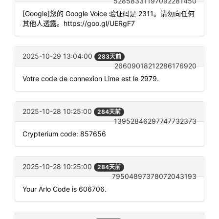
52858331197092281450
[Google]您的 Google Voice 验证码是 2311。请勿向任何
其他人透露。https://goo.gl/UERgF7
2025-10-29 13:04:00
283天前
26609018212286176920
Votre code de connexion Lime est le 2979.
2025-10-28 10:25:00
284天前
13952846297747732373
Crypterium code: 857656
2025-10-28 10:25:00
284天前
79504897378072043193
Your Arlo Code is 606706.