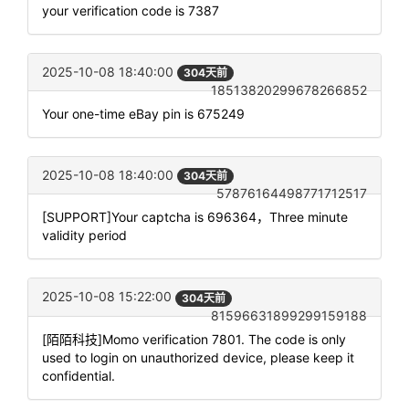
your verification code is 7387
2025-10-08 18:40:00
304天前
18513820299678266852
Your one-time eBay pin is 675249
2025-10-08 18:40:00
304天前
57876164498771712517
[SUPPORT]Your captcha is 696364，Three minute
validity period
2025-10-08 15:22:00
304天前
81596631899299159188
[陌陌科技]Momo verification 7801. The code is only
used to login on unauthorized device, please keep it
confidential.