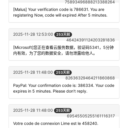
75893496888213388264
[Malus] Your verification code is 786631. You are
registering Now, code will expired After 5 minutes.
2025-11-28 12:53:00
253天前
46424391124203281836
[Microsoft]您正在查看云服务数据，验证码5341，5分钟
内有效，为了您的数据安全，请勿泄露给他人。
2025-11-28 11:48:00
253天前
82636329464211860868
PayPal: Your confirmation code is: 386334. Your code
expires in 5 minutes. Please don't reply.
2025-11-28 11:48:00
253天前
69545505255161116317
Votre code de connexion Lime est le 458240.