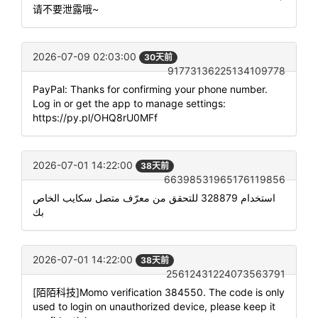
请不要泄露哦~
2026-07-09 02:03:00
30天前
91773136225134109778
PayPal: Thanks for confirming your phone number.
Log in or get the app to manage settings:
https://py.pl/OHQ8rU0MFf
2026-07-01 14:22:00
38天前
66398531965176119856
استخدام 328879 للتحقق من معرّف متصل سكايب الخاص
بك
2026-07-01 14:22:00
38天前
25612431224073563791
[陌陌科技]Momo verification 384550. The code is only
used to login on unauthorized device, please keep it