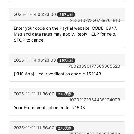
2025-11-14 06:23:00
267天前
25331022326789701810
Enter your code on the PayPal website. CODE: 6947.
Msg and data rates may apply. Reply HELP for help,
STOP to cancel.
2025-11-14 06:23:00
267天前
78023890177505005520
[XHS App] - Your verification code is 152148
2025-11-11 11:36:00
270天前
10302122864435134098
Your Found verification code is 1503
2025-11-11 11:36:00
270天前
35338104271383049648