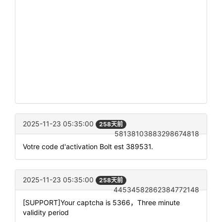
2025-11-23 05:35:00
258天前
58138103883298674818
Votre code d'activation Bolt est 389531.
2025-11-23 05:35:00
258天前
44534582862384772148
[SUPPORT]Your captcha is 5366，Three minute
validity period