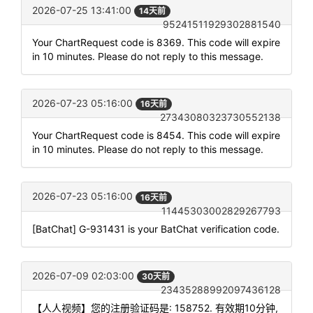
2026-07-25 13:41:00
14天前
95241511929302881540
Your ChartRequest code is 8369. This code will expire
in 10 minutes. Please do not reply to this message.
2026-07-23 05:16:00
16天前
27343080323730552138
Your ChartRequest code is 8454. This code will expire
in 10 minutes. Please do not reply to this message.
2026-07-23 05:16:00
16天前
11445303002829267793
[BatChat] G-931431 is your BatChat verification code.
2026-07-09 02:03:00
30天前
23435288992097436128
【人人视频】您的注册验证码是: 158752. 有效期10分钟,