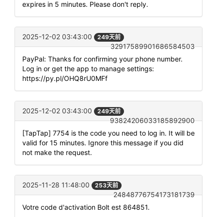
expires in 5 minutes. Please don't reply.
2025-12-02 03:43:00
249天前
32917589901686584503
PayPal: Thanks for confirming your phone number.
Log in or get the app to manage settings:
https://py.pl/OHQ8rU0MFf
2025-12-02 03:43:00
249天前
93824206033185892900
[TapTap] 7754 is the code you need to log in. It will be
valid for 15 minutes. Ignore this message if you did
not make the request.
2025-11-28 11:48:00
253天前
24848776754173181739
Votre code d'activation Bolt est 864851.