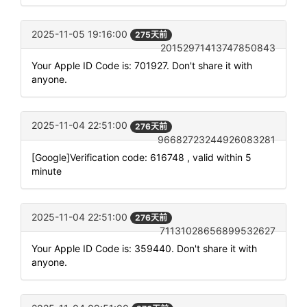
2025-11-05 19:16:00
275天前
20152971413747850843
Your Apple ID Code is: 701927. Don't share it with
anyone.
2025-11-04 22:51:00
276天前
96682723244926083281
[Google]Verification code: 616748 , valid within 5
minute
2025-11-04 22:51:00
276天前
71131028656899532627
Your Apple ID Code is: 359440. Don't share it with
anyone.