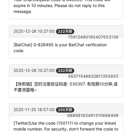
expire in 10 minutes. Please do not reply to this
message.
2025-12-28 10:27:00
222天前
75612490185407553139
[BatChat] G-828495 is your BatChat verification
code.
2025-12-28 10:27:00
222天前
56371546632811255855
【快剪辑】您的注册验证码是: 530307. 有效期10分钟,请
不要泄露哦~
2025-11-25 18:57:00
255天前
98898183491310668498
[Twitter]Use the code (150111) to change your linked
mobile number. For security, don't forward the code to