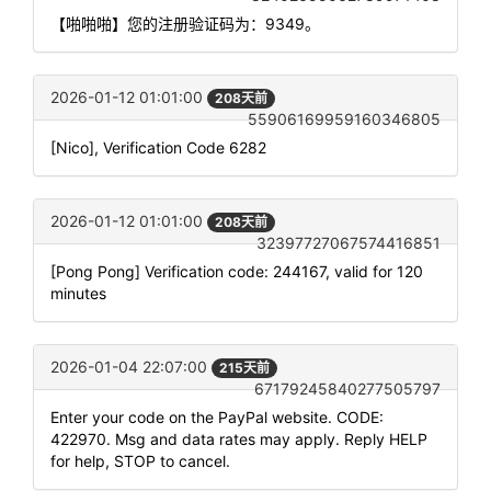
【啪啪啪】您的注册验证码为：9349。
2026-01-12 01:01:00
208天前
55906169959160346805
[Nico], Verification Code 6282
2026-01-12 01:01:00
208天前
32397727067574416851
[Pong Pong] Verification code: 244167, valid for 120
minutes
2026-01-04 22:07:00
215天前
67179245840277505797
Enter your code on the PayPal website. CODE:
422970. Msg and data rates may apply. Reply HELP
for help, STOP to cancel.