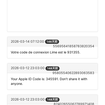
2026-03-14 07:12:00
146天前
55695641858783820354
Votre code de connexion Lime est le 931355.
2026-03-12 23:03:00
148天前
95805540622893063583
Your Apple ID Code is: 345591. Don't share it with
anyone.
2026-03-12 23:03:00
148天前
82402655062789971408