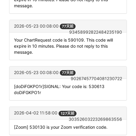
message.
2026-05-23 00:08:00
77天前
93458992822484235190
Your ChartRequest code is 590109. This code will
expire in 10 minutes. Please do not reply to this
message.
2026-05-23 00:08:00
77天前
90267457704081230722
[doDiFGKPO1r]SIGNAL: Your code is: 530613
doDiFGKPO1r
2026-04-02 11:58:00
127天前
30352603223269863556
[Zoom] 530130 is your Zoom verification code.