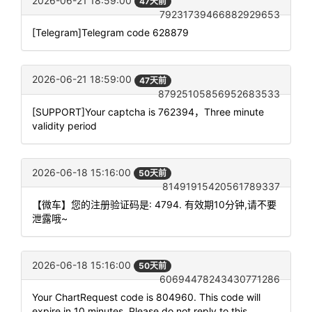
2026-06-21 18:59:00
47天前
79231739466882929653
[Telegram]Telegram code 628879
2026-06-21 18:59:00
47天前
87925105856952683533
[SUPPORT]Your captcha is 762394，Three minute
validity period
2026-06-18 15:16:00
50天前
81491915420561789337
【微车】您的注册验证码是: 4794. 有效期10分钟,请不要
泄露哦~
2026-06-18 15:16:00
50天前
60694478243430771286
Your ChartRequest code is 804960. This code will
expire in 10 minutes. Please do not reply to this