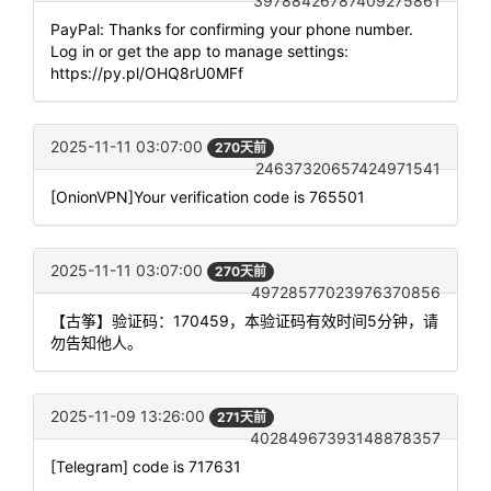
39788426787409275861
PayPal: Thanks for confirming your phone number.
Log in or get the app to manage settings:
https://py.pl/OHQ8rU0MFf
2025-11-11 03:07:00
270天前
24637320657424971541
[OnionVPN]Your verification code is 765501
2025-11-11 03:07:00
270天前
49728577023976370856
【古筝】验证码：170459，本验证码有效时间5分钟，请
勿告知他人。
2025-11-09 13:26:00
271天前
40284967393148878357
[Telegram] code is 717631