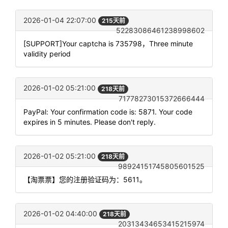
2026-01-04 22:07:00
215天前
52283086461238998602
[SUPPORT]Your captcha is 735798，Three minute
validity period
2026-01-02 05:21:00
218天前
71778273015372666444
PayPal: Your confirmation code is: 5871. Your code
expires in 5 minutes. Please don't reply.
2026-01-02 05:21:00
218天前
98924151745805601525
【淘票票】您的注册验证码为：5611。
2026-01-02 04:40:00
218天前
20313434653415215974