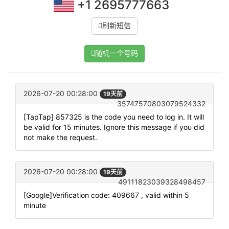
+1 2695777663
刷新短信
随机一个号码
2026-07-20 00:28:00
19天前
35747570803079524332
[TapTap] 857325 is the code you need to log in. It will
be valid for 15 minutes. Ignore this message if you did
not make the request.
2026-07-20 00:28:00
19天前
49111823039328498457
[Google]Verification code: 409667 , valid within 5
minute