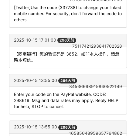
[Twitter]Use the code (337738) to change your linked
mobile number. For security, don't forward the code to
others
2025-10-15 17:01:00
296天前
75117421293841702328
【网商银行】您的验证码是 3652。如非本人操作，请忽
略本短信。
2025-10-15 13:55:00
296天前
34536698915840522149
Enter your code on the PayPal website. CODE:
298619. Msg and data rates may apply. Reply HELP
for help, STOP to cancel.
2025-10-15 13:55:00
296天前
16585048959657764862