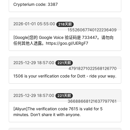
Crypterium code: 3387
2026-01-01 05:55:00
218天前
15526067740122236409
[Google]您的 Google Voice 验证码是 733447。请勿向
任何其他人透露。https://goo.gl/UERgF7
2025-12-29 18:57:00
221天前
47918271022568126770
1506 is your verification code for Dott - ride your way.
2025-12-29 18:57:00
221天前
36688668121637797761
[Aliyun]The verification code 7615 is valid for 5
minutes. Don't share it with anyone.