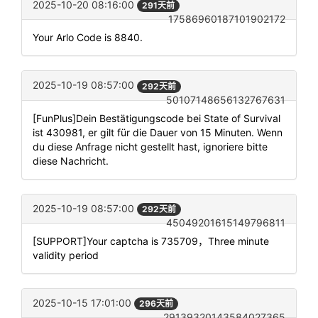
2025-10-20 08:16:00
291天前
17586960187101902172
Your Arlo Code is 8840.
2025-10-19 08:57:00
292天前
50107148656132767631
[FunPlus]Dein Bestätigungscode bei State of Survival
ist 430981, er gilt für die Dauer von 15 Minuten. Wenn
du diese Anfrage nicht gestellt hast, ignoriere bitte
diese Nachricht.
2025-10-19 08:57:00
292天前
45049201615149796811
[SUPPORT]Your captcha is 735709，Three minute
validity period
2025-10-15 17:01:00
296天前
29139320143584027365