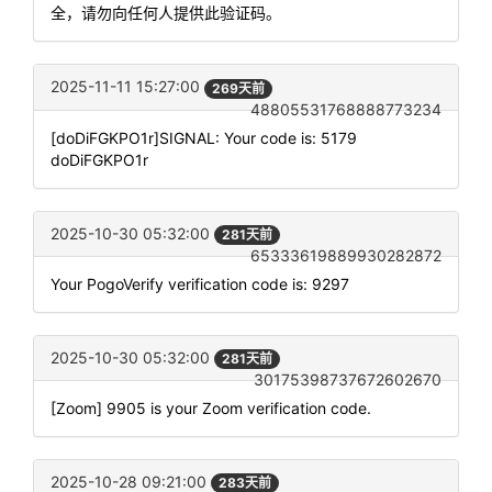
全，请勿向任何人提供此验证码。
2025-11-11 15:27:00
269天前
48805531768888773234
[doDiFGKPO1r]SIGNAL: Your code is: 5179
doDiFGKPO1r
2025-10-30 05:32:00
281天前
65333619889930282872
Your PogoVerify verification code is: 9297
2025-10-30 05:32:00
281天前
30175398737672602670
[Zoom] 9905 is your Zoom verification code.
2025-10-28 09:21:00
283天前