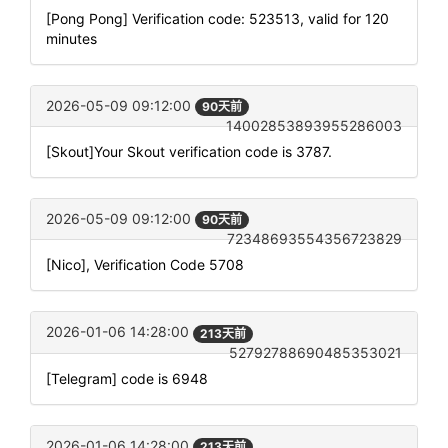
[Pong Pong] Verification code: 523513, valid for 120
minutes
2026-05-09 09:12:00
90天前
14002853893955286003
[Skout]Your Skout verification code is 3787.
2026-05-09 09:12:00
90天前
72348693554356723829
[Nico], Verification Code 5708
2026-01-06 14:28:00
213天前
52792788690485353021
[Telegram] code is 6948
2026-01-06 14:28:00
213天前